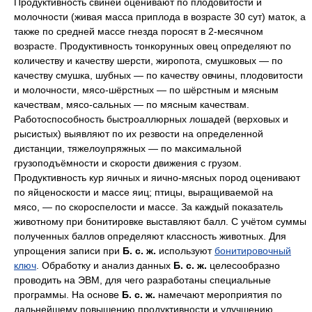
Продуктивность свиней оценивают по плодовитости и
молочности (живая масса приплода в возрасте 30 сут) маток, а
также по средней массе гнезда поросят в 2-месячном
возрасте. Продуктивность тонкорунных овец определяют по
количеству и качеству шерсти, жиропота, смушковых — по
качеству смушка, шубных — по качеству овчины, плодовитости
и молочности, мясо-шёрстных — по шёрстным и мясным
качествам, мясо-сальных — по мясным качествам.
Работоспособность быстроаллюрных лошадей (верховых и
рысистых) выявляют по их резвости на определенной
дистанции, тяжелоупряжных — по максимальной
грузоподъёмности и скорости движения с грузом.
Продуктивность кур яичных и яично-мясных пород оценивают
по яйценоскости и массе яиц; птицы, выращиваемой на
мясо, — по скороспелости и массе. За каждый показатель
животному при бонитировке выставляют балл. С учётом суммы
полученных баллов определяют классность животных. Для
упрощения записи при
Б. с. ж.
используют
бонитировочный
ключ
. Обработку и анализ данных
Б. с. ж.
целесообразно
проводить на ЭВМ, для чего разработаны специальные
программы. На основе
Б. с. ж.
намечают мероприятия по
дальнейшему повышению продуктивности и улучшению