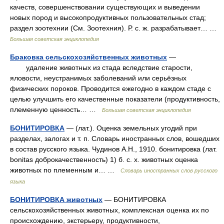
качеств, совершенствовании существующих и выведении
новых пород и высокопродуктивных пользовательных стад;
раздел зоотехнии (См. Зоотехния). Р. с. ж. разрабатывает… …
Большая советская энциклопедия
Браковка сельскохозяйственных животных
—
удаление животных из стада вследствие старости,
яловости, неустранимых заболеваний или серьёзных
физических пороков. Проводится ежегодно в каждом стаде с
целью улучшить его качественные показатели (продуктивность,
племенную ценность… …
Большая советская энциклопедия
БОНИТИРОВКА
— (лат.). Оценка земельных угодий при
разделах, залогах и т. п. Словарь иностранных слов, вошедших
в состав русского языка. Чудинов А.Н., 1910. бонитировка (лат.
bonitas доброкачественность) 1) б. с. х. животных оценка
животных по племенным и… …
Словарь иностранных слов русского
языка
БОНИТИРОВКА животных
— БОНИТИРОВКА
сельскохозяйственных животных, комплексная оценка их по
происхождению, экстерьеру, продуктивности,