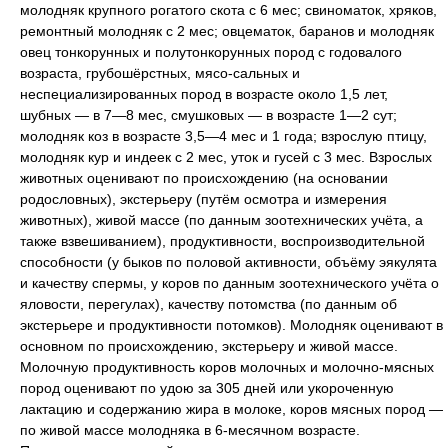
молодняк крупного рогатого скота с 6 мес; свиноматок, хряков,
ремонтный молодняк с 2 мес; овцематок, баранов и молодняк
овец тонкорунных и полутонкорунных пород с годовалого
возраста, грубошёрстных, мясо-сальных и
неспециализированных пород в возрасте около 1,5 лет,
шубных — в 7—8 мес, смушковых — в возрасте 1—2 сут;
молодняк коз в возрасте 3,5—4 мес и 1 года; взрослую птицу,
молодняк кур и индеек с 2 мес, уток и гусей с 3 мес. Взрослых
животных оценивают по происхождению (на основании
родословных), экстерьеру (путём осмотра и измерения
животных), живой массе (по данным зоотехнических учёта, а
также взвешиванием), продуктивности, воспроизводительной
способности (у быков по половой активности, объёму эякулята
и качеству спермы, у коров по данным зоотехнического учёта о
яловости, перегулах), качеству потомства (по данным об
экстерьере и продуктивности потомков). Молодняк оценивают в
основном по происхождению, экстерьеру и живой массе.
Молочную продуктивность коров молочных и молочно-мясных
пород оценивают по удою за 305 дней или укороченную
лактацию и содержанию жира в молоке, коров мясных пород —
по живой массе молодняка в 6-месячном возрасте.