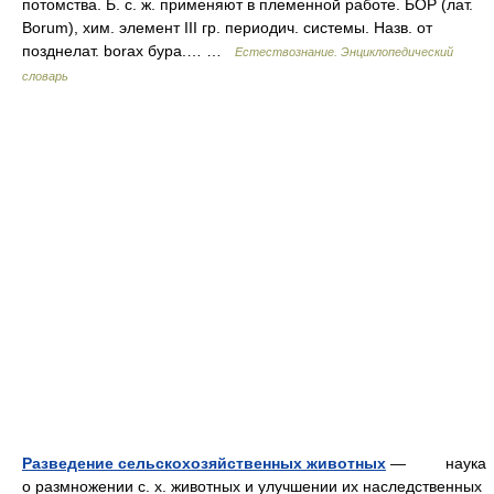
потомства. Б. с. ж. применяют в племенной работе. БОР (лат.
Borum), хим. элемент III гр. периодич. системы. Назв. от
позднелат. borax бура.… …
Естествознание. Энциклопедический
словарь
Разведение сельскохозяйственных животных
— наука
о размножении с. х. животных и улучшении их наследственных